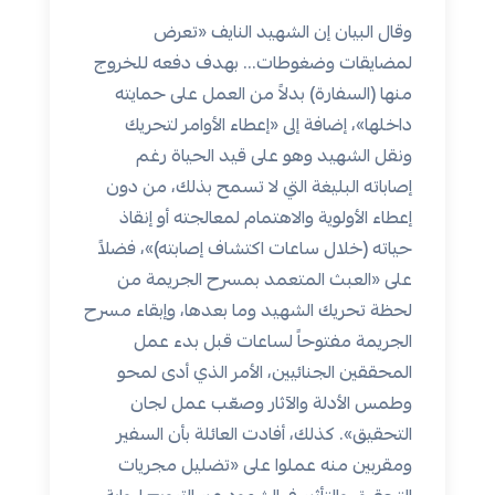
وقال البيان إن الشهيد النايف «تعرض
لمضايقات وضغوطات... بهدف دفعه للخروج
منها (السفارة) بدلاً من العمل على حمايته
داخلها»، إضافة إلى «إعطاء الأوامر لتحريك
ونقل الشهيد وهو على قيد الحياة رغم
إصاباته البليغة التي لا تسمح بذلك، من دون
إعطاء الأولوية والاهتمام لمعالجته أو إنقاذ
حياته (خلال ساعات اكتشاف إصابته)»، فضلاً
على «العبث المتعمد بمسرح الجريمة من
لحظة تحريك الشهيد وما بعدها، وإبقاء مسرح
الجريمة مفتوحاً لساعات قبل بدء عمل
المحققين الجنائيين، الأمر الذي أدى لمحو
وطمس الأدلة والآثار وصعّب عمل لجان
التحقيق». كذلك، أفادت العائلة بأن السفير
ومقربين منه عملوا على «تضليل مجريات