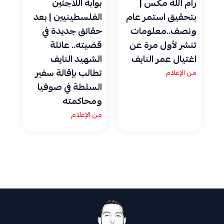
رام الله مكس |
بوابة اللاجئين
بتحقيق استمر عام
الفلسطينيين | بعد
ونصف..معلومات
حقائق جديدة في
تنشر لأول مرة عن
قضيته.. عائلة
اغتيال عمر النايف
الشهيد النايف
تطالب بإقالة سفير
من الإعلام
السلطة في صوفيا
ومحاكمته
من الإعلام