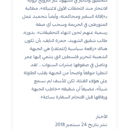
التحقيق والتأثير في الشهود عبر الترويج لرواية
الانتحار منذ اللحظات الأولى لاغتياله»، مطالبة
بـ«إقالة السفير ومحاكمته، وأيضاً بتجميد عمل
المتورطين في الجريمة وسحب أي صفة
رسمية عنهم لحين انتهاء التحقيقات». بدوره،
طالب شقيق الشهيد، حمزة النايف، بأن تكون
هناك «رافعة سياسية (للملف) هي الجبهة
الشعبية لتحرير فلسطين التي ينتمي إليها عمر
وناضل في صفوفها عشرات السنوات... لقد
انتظرنا موقفاً واضحاً من الجبهة يقلب الطاولة
على هؤلاء القتلة، لكن للأسف لم نسمع
شيئاً»، مضيفاً أن شقيقه «خاطب الجبهة
ورفاقها قبل اقتحام السفارة بساعة».
الأخبار
نشر بتاريخ 24 سبتمبر 2018