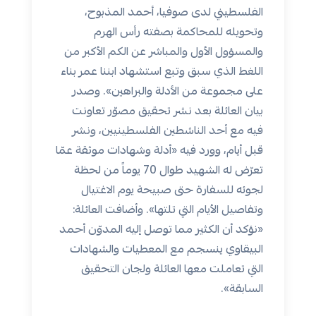
الفلسطيني لدى صوفيا، أحمد المذبوح،
وتحويله للمحاكمة بصفته رأس الهرم
والمسؤول الأول والمباشر عن الكم الأكبر من
اللغط الذي سبق وتبع استشهاد ابننا عمر بناء
على مجموعة من الأدلة والبراهين». وصدر
بيان العائلة بعد نشر تحقيق مصوّر تعاونت
فيه مع أحد الناشطين الفلسطينيين، ونشر
قبل أيام، وورد فيه «أدلة وشهادات موثقة عمّا
تعرّض له الشهيد طوال 70 يوماً من لحظة
لجوئه للسفارة حتى صبيحة يوم الاغتيال
وتفاصيل الأيام التي تلتها». وأضافت العائلة:
«نؤكد أن الكثير مما توصل إليه المدوّن أحمد
البيقاوي ينسجم مع المعطيات والشهادات
التي تعاملت معها العائلة ولجان التحقيق
السابقة».