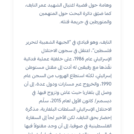
وهامة حول قضية اغتيال الشهيد عمر النايف،
كما ضيّق دائرة البحث حول المتهمين
والمتورطين في جريمة قتله.
النايف، وهو قيادي في “الجبهة الشعبية لتحرير
فلسطين”، اعتقل في سجون الاحتلال
الإسرائيلي عام 1986، على خلفيّة عملية فدائية
نفّذها مع رفيقين له أدت إلى مقتل مستوطن
إسرائيلي، لكنّه استطاع الهروب من السجن عام
1990، والخروج عبر مسارات ودول عدة، إلى أن
وصل إلى بلغاريا حيث عاش وتزوج فيها. في
ديسمبر/ كانون الأول لعام 2015، سلّم
الاحتلال الإسرائيلي السلطات البلغارية، مذكّرة
إحضار بحق النايف، لكن الأخير لجأ إلى السفارة
الفلسطينية في صوفيا، إلى أن وجد مقتولاً فيها