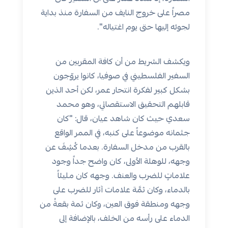
مصراً على خروج النايف من السفارة منذ بداية
لجوئه إليها حتى يوم اغتياله".
ويكشف الشريط من أن كافة المقربين من
السفير الفلسطيني في صوفيا، كانوا يروّجون
بشكل كبير لفكرة انتحار عمر، لكن أحد الذين
قابلهم التحقيق الاستقصائي، وهو محمد
سعدي حيث كان شاهد عيان، قال: "كان
جثمانه موضوعاً على كنبه، في الممر الواقع
بالقرب من مدخل السفارة. بعدما كُشِفَ عن
وجهه، للوهلة الأولى، كان واضح جداً وجود
علاماتٍ للضرب والعنف. وجهه كان مليئاً
بالدماء، وكان ثمَّة علامات آثار للضرب على
وجهه ومنطقة فوق العين، وكان ثمة بقعةُ من
الدماء على رأسه من الخلف، بالإضافة إلى