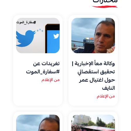
مختارات
وكالة معاً الإخبارية |
تغريدات عن
تحقيق استقصائي
#سفارة_الموت
حول اغتيال عمر
من الإعلام
النايف
من الإعلام