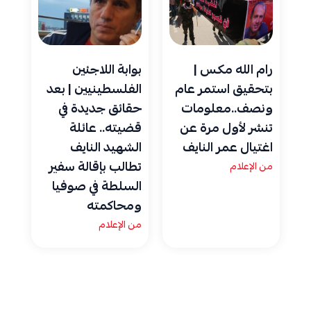
رام الله مكس |
بوابة اللاجئين
بتحقيق استمر عام
الفلسطينيين | بعد
ونصف..معلومات
حقائق جديدة في
تنشر لأول مرة عن
قضيته.. عائلة
اغتيال عمر النايف
الشهيد النايف
تطالب بإقالة سفير
من الإعلام
السلطة في صوفيا
ومحاكمته
من الإعلام