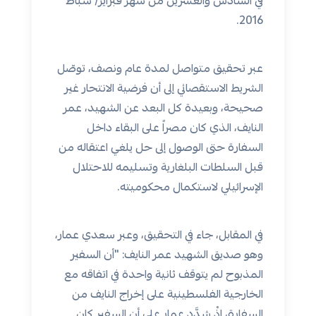
في السادس والعشرين من شهر فبراير/ شباط
2016.
عبر تحقيق متواصل لمدة عام ونصف، توصّل
الشريط الاستقصائي إلى أن فرضية الانتحار غير
صحيحة، وبعيدة كل البعد عن الشهيد، عمر
النايف، الذي كان مصراً على البقاء داخل
السفارة حتى الوصول إلى حل يلغي اعتقاله من
قبل السلطات البلغارية وتسليمه للاحتلال
الإسرائيلي لاستكمال محكوميته.
في المقابل، جاء في التحقيق، وعبر سعدي عمار،
وهو صديق الشهيد عمر النايف: "أن السفير
المذبوح لم يتوقف ثانية واحدة في اتفاقه مع
الخارجية الفلسطينية على إخراج النايف من
السفارة، إذْ شدَّد عمار على أن السفير كان