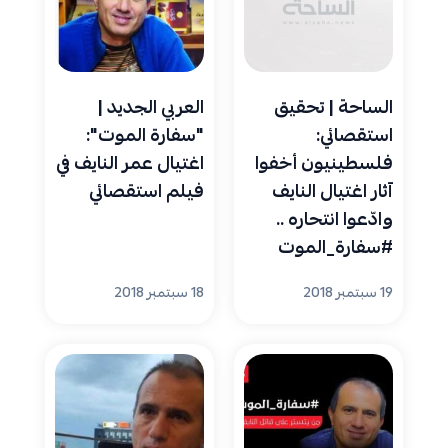
الساحة | تحقيق
العربي الجديد |
استقصائي:
"سفارة الموت":
فلسطينيون أخفوا
اغتيال عمر النايف في
آثار اغتيال النايف
فيلم استقصائي
وادّعوا انتحاره ..
#سفارة_الموت
19 سبتمبر 2018
18 سبتمبر 2018