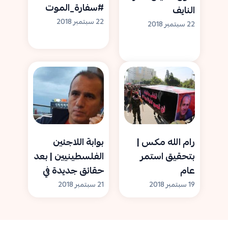
#سفارة_الموت
النايف
22 سبتمبر 2018
22 سبتمبر 2018
رام الله مكس |
بوابة اللاجئين
بتحقيق استمر
الفلسطينيين | بعد
عام
حقائق جديدة في
ونصف..معلومات
قضيته.. عائلة
19 سبتمبر 2018
21 سبتمبر 2018
تنشر لأول مرة عن
الشهيد النايف
اغتيال عمر النايف
تطالب بإقالة سفير