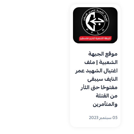
موقع الجبهة
الشعبية | ملف
اغتيال الشهيد عمر
النايف سيبقى
مفتوحًا حتى الثأر
من القتلة
والمتآمرين
05 سبتمبر 2023