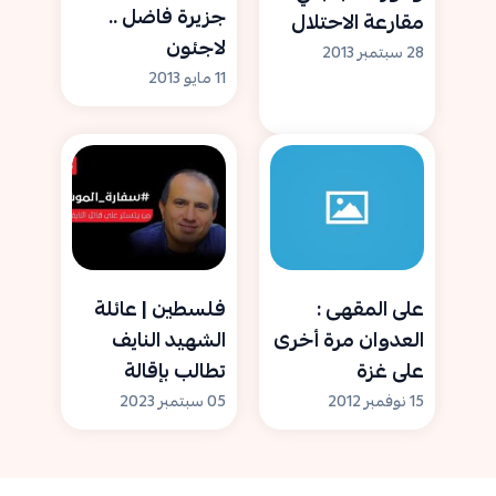
جزيرة فاضل ..
مقارعة الاحتلال
لاجئون
28 سبتمبر 2013
فلسطينيون
11 مايو 2013
منسيون في مصر
على المقهى :
فلسطين | عائلة
العدوان مرة أخرى
الشهيد النايف
على غزة
تطالب بإقالة
والسيناريوهات
السفير في بلغاريا
15 نوفمبر 2012
05 سبتمبر 2023
المتوقعة
ومحاكمته