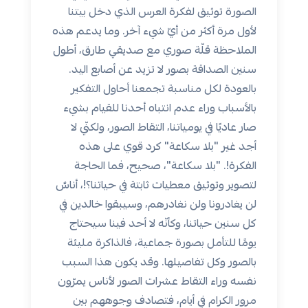
الصورة توثيق لفكرة العرس الذي دخل بيتنا
لأول مرة أكثر من أيّ شيء آخر. وما يدعم هذه
الملاحظة قلّة صوري مع صديقي طارق، أطول
سنين الصداقة بصور لا تزيد عن أصابع اليد.
بالعودة لكل مناسبة تجمعنا أحاول التفكير
بالأسباب وراء عدم انتباه أحدنا للقيام بشيء
صار عاديًا في يومياتنا، التقاط الصور، ولكنّي لا
أجد غير "بلا سكاعة" كرد قوي على هذه
الفكرة!. "بلا سكاعة"، صحيح، فما الحاجة
لتصوير وتوثيق معطيات ثابتة في حياتنا؟!، أناسٌ
لن يغادرونا ولن نغادرهم، وسيبقوا خالدين في
كل سنين حياتنا، وكأنّه لا أحد فينا سيحتاج
يومًا للتأمل بصورة جماعية، فالذاكرة مليئة
بالصور وكل تفاصيلها. وقد يكون هذا السبب
نفسه وراء التقاط عشرات الصور لأناس يمرّون
مرور الكرام في أيام، فتصادف وجوههم بين