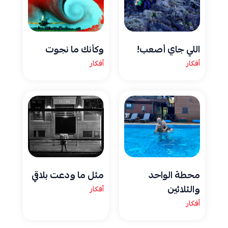
اللي جاي أصعب!
وكأنك ما نجوت
أفكار
أفكار
محطة الواحد
مثل ما ودعت بلاقي
والثلاثين
أفكار
أفكار