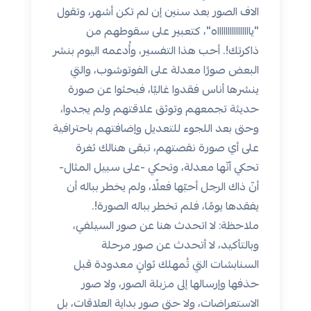
الاف الصور بعد سنين إن لم تكن أشهر، وتقول
"يااااااااااااااااه"، كتعبير على سقوطهم من
ذاكرتك!. أحب هذا التفسير، وأُدعمه اليوم بنشر
البعض صورًا معدلة على الفوتوشوب، والتي
ينشرها أناس فقدوا غاليًا، فبحثوا عن صورة
حديثة تجمعهم وتوثق علاقتهم ولم يجدوا،
وحتى بعد اللجوء للتعديل وإضافتهم باحترافية
على أي صورة نقصتهم، تبقى هنالك ثغرة
تحكي أنّها معدلة، وتحكي -على سبيل المثال-
أنّ ذاك الرجل أحبّها فعلًا، ولم يخطر بباله أن
يفقدها يومًا، فلم تخطر بباله الصورة!.
ملاحظة: لا اتحدث هنا عن صور السيلفي،
وبالتأكيد، لا أتحدث عن صور مرحلة
السنابشات التي تُمهلك ثوانٍ معدودة قبل
حذفها وإرسالها إلى مزبلة الصور، ولا صور
الاستعراضات، ولا حتى صور بداية العلاقات، بل