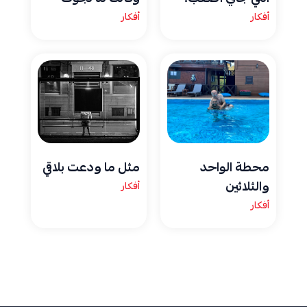
أفكار
أفكار
محطة الواحد
مثل ما ودعت بلاقي
والثلاثين
أفكار
أفكار