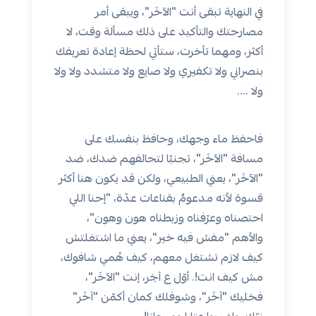
في النهاية تبقى أنت "الآخَر"، ويبقى أمر
مصارحتك والتأكيد على ذلك مسألة وقت، لا
أكثر، ومهما تأخرت، ستأتي لحظة إعادة تعريفك
بنصراني ولا تكفيري ولا صايع ولا متشد
د ولا ولا
ولا ....
فاحفظ ماء وجهك، وحافظ بنفسك على
مسافة "الآخَر"، تجنبًا لتحالفهم ضدك، ضد
"الآخَر"، يعني الطبيعي، ولكن قد يكون هنا أكثر
قسوة لأنه مدعومٌ بقناعات عدّة، "إحنا اللي
احتصناه وعرّفناه وزبطناه هون وهون"،
والأهم "مفش فيه خير"، يعني ما اشتغلتش
كيف لازم تشتغل معهم، كيف هُمي شافوك،
مش كيف انت!. أوّل ع آخِر، إنت "الآخَر"،
فخليك "آخَر"، وشوفلك كمان أكمّن "آخَر"