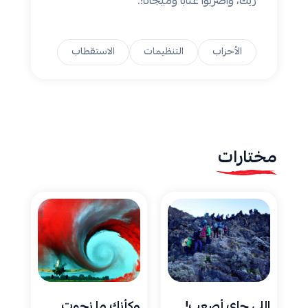
زيّك، واضربوا عتابا وميجانا!.
الأحزاب
التنظيمات
الاستقطاب
مختارات
اللي جاي أصعب!
وكأنك ما نجوت