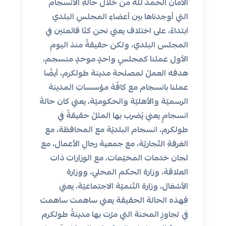
الأمان الحمد لله من خلال حالةِ الانسجام
التي أوجدناها بين أعضاءِ المجلسِ البلدي
ابتداءً، على اختلاف يعني نحن كنّا قائمتين في
المجلس البلدي، ولكن حقيقةً منذ اليومِ
الأول عملنا كمجلسٍ واحدٍ موحدٍ منسجم،
هدفه العملُ لمصلحة مدينة طولكرم، أيضًا
عملنا بانسجام مع كافّة مؤسساتِ المدينة
الرسميّة والأهليّة والحكوميّة، يعني كان حالةَ
انسجامٍ يعني يُضرب بها المثلُ حقيقةً في
طولكرم، انسجام البلديّة مع المحافظة، مع
الغرفةِ التّجاريّة، مع جمعية رجالِ الأعمال، مع
لجان خدمات المخيّمات، مع الوزارات ذات
العلاقة، وزارة الحكمِ المحلي، ووزارة
الأشغال، وزارة التّنميّة الاجتماعيّة، يعني
فهذه الحالة الحقيقة يعني ساهمت ساهمت
في تجاوزِ المحنة التي مرّت بها مدينةُ طولكرم