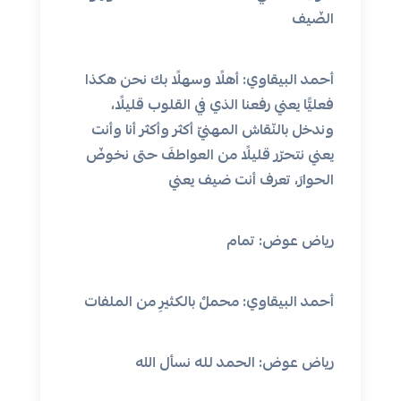
الضّيف
أحمد البيقاوي: أهلًا وسهلًا بك نحن هكذا
فعليًّا يعني رفعنا الذي في القلوب قليلًا،
وندخل بالنّقاش المهنيّ أكثر وأكثر أنا وأنت
يعني نتحرّر قليلًا من العواطفَ حتى نخوضّ
الحوارَ، تعرف أنت ضيف يعني
رياض عوض: تمام
أحمد البيقاوي: محملٌ بالكثيرِ من الملفات
رياض عوض: الحمد لله نسأل الله