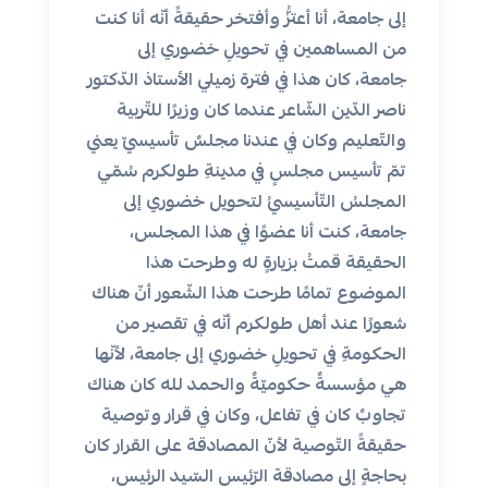
إلى جامعة، أنا أعتزُّ وأفتخر حقيقةً أنّه أنا كنت
من المساهمين في تحويلِ خضوري إلى
جامعة، كان هذا في فترة زميلي الأستاذ الدّكتور
ناصر الدّين الشّاعر عندما كان وزيرًا للتّربية
والتّعليم وكان في عندنا مجلسٌ تأسيسيّ يعني
تمّ تأسيس مجلسٍ في مدينةِ طولكرم سُمّي
المجلسُ التّأسيسيُ لتحويل خضوري إلى
جامعة، كنت أنا عضوًا في هذا المجلس،
الحقيقة قمتُ بزيارةٍ له وطرحت هذا
الموضوع تمامًا طرحت هذا الشّعور أنّ هناك
شعورًا عند أهل طولكرم أنّه في تقصير من
الحكومةِ في تحويلِ خضوري إلى جامعة، لأنّها
هي مؤسسةٌ حكوميّةٌ والحمد لله كان هناك
تجاوبٌ كان في تفاعل، وكان في قرار وتوصية
حقيقةً التّوصية لأنّ المصادقة على القرار كان
بحاجةٍ إلى مصادقة الرّئيس السّيد الرئيس،