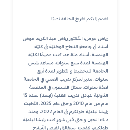
نقدم إليكم تفريغ الحلقة نصيًا:
رياض عوض: الدّكتور رياض عبد الكريم عوض
أستاذ في جامعةِ النّجاح الوطنيّة في كليّة
الهندسة، أستاذ متقاعد، كنت عميدًا لكليّة
الهندسة لمدة سبع سنوات، مساعد رئيس
الجامعة للتخطيطِ والتّطوير لمدة أربع
سنوات، مدير لمركزِ تدريب العملي في الجامعة
لعدّة سنوات، ممثلُ فلسطين في المنظمة
الدّوليّة لتبادل تدريب الطّلبة (ايستا) لمدة 15
عام من عام 2010 وحتى عام 2025، انتُخبت
رئيسّا لبلديّة طولكرم في العام 2022، ومنذ
ذلك الحين وحتى قبل شهرٍ كنت رئيسًا لبلديّة
طولكرم، قدّمت استقالتي لغرض التّرشح