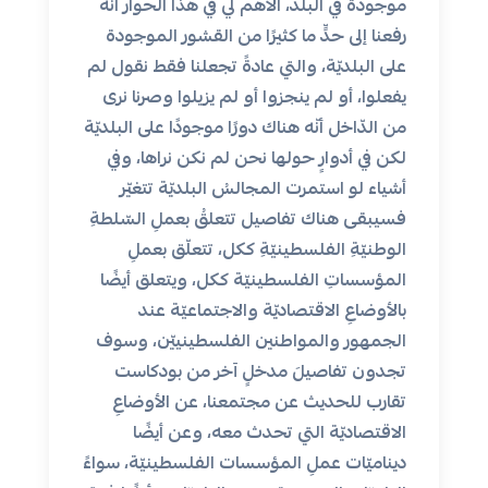
موجودة في البلد، الأهم لي في هذا الحوار أنّه
رفعنا إلى حدٍّ ما كثيرًا من القشور الموجودة
على البلديّة، والتي عادةً تجعلنا فقط نقول لم
يفعلوا، أو لم ينجزوا أو لم يزيلوا وصرنا نرى
من الدّاخل أنّه هناك دورًا موجودًا على البلديّة
لكن في أدوارٍ حولها نحن لم نكن نراها، وفي
أشياء لو استمرت المجالسُ البلديّة تتغيّر
فسيبقى هناك تفاصيل تتعلقُ بعملِ السّلطةِ
الوطنيّةِ الفلسطينيّةِ ككل، تتعلّق بعملِ
المؤسساتِ الفلسطينيّة ككل، ويتعلق أيضًا
بالأوضاعِ الاقتصاديّة والاجتماعيّة عند
الجمهور والمواطنين الفلسطينييّن، وسوف
تجدون تفاصيلَ مدخلٍ آخر من بودكاست
تقارب للحديث عن مجتمعنا، عن الأوضاعِ
الاقتصاديّة التي تحدث معه، وعن أيضًا
ديناميّات عملِ المؤسسات الفلسطينيّة، سواءً