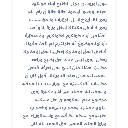
دول أوروبا، في دول الخليج أبناء طولكرم
حيثما وُجدوا أبدعوا، حاليًا حاليًا في رام الله
يعني لمّا أروح أنا إلى الوزارات والمؤسسات
يعني لا أدخل مكتبًا لا أدخل وزارةً إلا وأجد
أحدًا من أبناء طولكرم فطولكرم أولًا متميّزةٌ
بأبنائها، موضوعُ أنّه طولكرم لم تأخذ حقّها أنا
قناعتي الحقُ يُؤخذ ولا يُعطى، الحق يُؤخذ ولا
يعطى، يعني ليس هناك حقٌ يضيع وراءه
مطالبٌ، هذا المثلُ الذي نحن نعرفه فنحنُ
الحمد لله خلال هذه الدّورة أنا أقول كان في
مطالبات أنّك كبلديّة مع الوزارات ذات العلاقة،
والحمُد لله حصلنا على أشياء كثيرة يعني
موضوع دعمِ الحكومةِ في حل مشكلة
الكهرباء مشينا بخطواتٍ سريعةٍ وخطواتٍ
حثيثةٍ مع سلطة الطّاقة، مع رئاسة الوزراء، مع
وزارةِ الحكم المحلي حتى الحمد لله كان