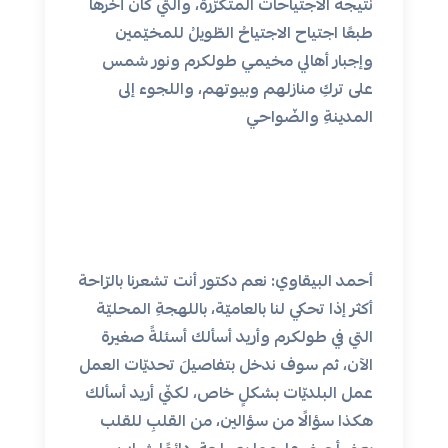
نتيجة الاجتياحات المتكرّرة، والتي كان آخرها
طبعًا اجتياح الاجتياحُ الطّويلُ للمخيّمين
وإجبار أهالي مخيمي طولكرم ونور شمس
على تركِ منازلهم وبيوتهم، واللجوء إلى
المدينةِ والضّواحي
أحمد البيقاوي: نعم دكتور أنت تشعرنا بالرّاحة
أكثر إذا تحكي لنا بالعاميّة، باللهجةِ المحليّة
التي في طولكرم وأريد أسألك أسئلةً صغيرة
الآن، ثم سوف ندخل بتفاصيلَ تحديّات العمل
عمل البلديّات بشكلٍ خاص، لكنّي أريد أسألك
هكذا سؤالًا من سؤالين، من القلبِ للقلب