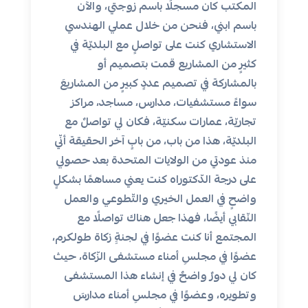
المكتب كان مسجلًا باسم زوجتي، والآن
باسم ابني، فنحن من خلال عملي الهندسي
الاستشاري كنت على تواصلٍ مع البلديّة في
كثيرٍ من المشاريع قمت بتصميم أو
بالمشاركة في تصميم عددٍ كبيرٍ من المشاريعَ
سواءً مستشفيات، مدارس، مساجد، مراكز
تجاريّة، عمارات سكنيّة، فكان لي تواصلٌ مع
البلديّة، هذا من باب، من بابٍ آخر الحقيقة أنّي
منذ عودتي من الولايات المتحدة بعد حصولي
على درجة الدّكتوراه كنت يعني مساهمًا بشكلٍ
واضحٍ في العمل الخيري والتّطوعي والعمل
النّقابي أيضًا، فهذا جعل هناك تواصلًا مع
المجتمع أنا كنت عضوًا في لجنةِِ زكاة طولكرم،
عضوًا في مجلسِ أمناء مستشفى الزّكاة، حيث
كان لي دورٌ واضحٌ في إنشاء هذا المستشفى
وتطويره، وعضوًا في مجلسِ أمناء مدارسَ