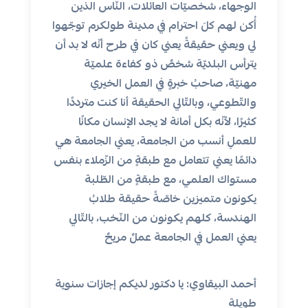
الوجهاء، شخصيّات العائلات، النّاس الذين
أُكن لهم كلَ احترام في مدينة طولكرم توجّهوا
لي ويعني حقيقةً يعني كان في طرح أنّه لا بد أن
يترأس البلديّة شخصٌ ذو كفاءة علميّة
مهنيّة، صاحبُ خبرةٍ في العمل الخيري
والتّطوعي، وبالتّالي الحقيقة أنا كنت مترددًا
كثيرًا، لأنّه بكل أمانة لا يجد الإنسان مكانًا
للعملِ أنسب من الجامعة، يعني الجامعة هي
دائمًا يعني تتعامل مع طبقةٍ من الزّملاء بنفس
مستواك العلمي، مع طبقةٍ من الطّلبة
يكونون متميزين خاصّةً حقيقة طلابُ
الهندسة، كلهم يكونون من النّخب، بالتّالي
يعني العمل في الجامعة عملٌ مريحٌ
أحمد البيقاوي: يا دكتور لديكم إجازات سنوية
طويلة