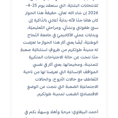
للانتخابات البلديّة، التي ستعقد يوم 25-4-
2026 إن شاء الله تعالى، حقيقةً هذا الحوار
كان هامًا جدًا لأنّه بدايةً أعادني بالذّاكرة إلى
سنيّ طفولتي ونشأتي، ومراحلي التّعليميّة،
وبدايات عملي الأكاديميّ في جامعةِ النّجاح
الوطنيّة، أيضًا يعني أثار هذا الحوارُ ما تعرّضت
له مدينةُ طولكرم من ظروفٍ استثنائيّة صعبةٍ
جدًا نتجت عن حالة الاجتياحات المتكررة
للمدينة، ومخيماتها، يعني أثار في نفسي
المواقفَ الإنسانيّة التي تعرضنا لها من ناحية
التّعاطفِ مع حالات النّزوح، والحالات
الاجتماعيّةِ الصّعبةِ التي نتجت عن الوضعِ
الاقتصاديّ الصّعب لمدينة طولكرم.
أحمد البيقاوي: مرحبًا وأهلا وسهلًا بكم في