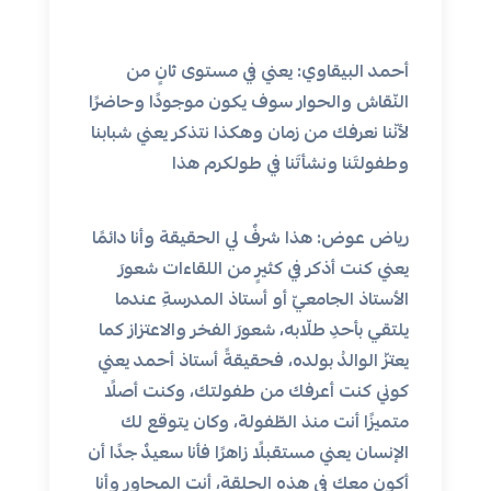
أحمد البيقاوي: يعني في مستوى ثانٍ من
النّقاش والحوار سوف يكون موجودًا وحاضرًا
لأنّنا نعرفك من زمان وهكذا نتذكر يعني شبابنا
وطفولتَنا ونشأتَنا في طولكرم هذا
رياض عوض: هذا شرفٌ لي الحقيقة وأنا دائمًا
يعني كنت أذكر في كثيرٍ من اللقاءات شعورَ
الأستاذ الجامعيّ أو أستاذ المدرسةِ عندما
يلتقي بأحدِ طلّابه، شعورَ الفخر والاعتزاز كما
يعتزّ الوالدُ بولده، فحقيقةً أستاذ أحمد يعني
كوني كنت أعرفك من طفولتك، وكنت أصلًا
متميزًا أنت منذ الطّفولة، وكان يتوقع لك
الإنسان يعني مستقبلًا زاهرًا فأنا سعيدٌ جدًا أن
أكون معك في هذه الحلقة، أنت المحاور وأنا