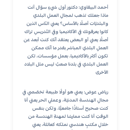
أحمد البيقاوي: دكتور أول شيءٍ سؤال أنت
ماذا جعلك تذهب لمجالِ العملِ البلدي
والبلديّات أصلًا بالأساس؟ يعني النّاس الذين
كانوا يعرفونك في الأكاديميا وفي التّدريسِ تراك
أصلًا يعني أو البعض يعتقد أنّك كنت أبعد عن
العملِ البلدي المباشر بقدر ما أنّك ممكن
تكون أكثر بالأكاديميا، بعمل مؤسسات، لكن
العمل البلدي في بلدنا صعبٌ ليس مثل البلاد
الأخرى
رياض عوض: يعني هو أولًا طبيعة تخصّصي في
مجالِ الهندسةِ المدنيّة، وعملي الحر يعني أنا
كنت صحيح أستاذًا جامعيًّا، ولكن بنفس
الوقتِ أنا كنت ممارسًا لمهنةِ الهندسة من
خلالِ مكتبٍ هندسي نملكه كعائلة، يعني