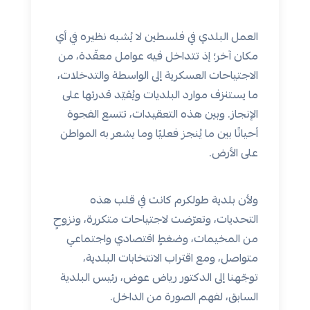
العمل البلدي في فلسطين لا يُشبه نظيره في أي
مكان آخر؛ إذ تتداخل فيه عوامل معقّدة، من
الاجتياحات العسكرية إلى الواسطة والتدخلات،
ما يستنزف موارد البلديات ويُقيّد قدرتها على
الإنجاز. وبين هذه التعقيدات، تتسع الفجوة
أحيانًا بين ما يُنجز فعليًا وما يشعر به المواطن
على الأرض.
ولأن بلدية طولكرم كانت في قلب هذه
التحديات، وتعرّضت لاجتياحات متكررة، ونزوحٍ
من المخيمات، وضغطٍ اقتصادي واجتماعي
متواصل، ومع اقتراب الانتخابات البلدية،
توجّهنا إلى الدكتور رياض عوض، رئيس البلدية
السابق، لفهم الصورة من الداخل.