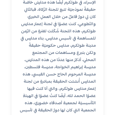
الإسراء، في طولكرم أيضًا هذه مدارسُ خاصّة
حقيقةً نموذجيّة تتبع للجنة الزّكاة، فبالتّالي
كان لي دورٌ فاعلٌ من خلال العملِ الخيري
والتّطوعي، كنت عضوًا في لجنة إعمار مدارسَ
طولكرم، هذه اللجنة شُكّلت لفترةٍ من الزّمن
للمساهمة في تأسيسِ مدارس، بناء مدارس في
مدينة طولكرم، مدارس حكوميّة حقيقةً
ولكن بتبرع ومساهمات من المجتمع
المحلي، أذكرُ منها عددًا من هذه المدارسَ،
مدرسة إبراهيم الخواجة، مدرسة فلسطين،
مدرسة المرحوم الحاج حسن القيسي، هذه
المدارس أُنشئت الحقيقة بمبادرةٍ من لجنة
إعمار مدارس طولكرم، والتي أنا كنت فيها
عضوًا الحمد لله، أيضًا كنتُ عضوًا في الهيئةِ
التّأسيسيّة لجمعيةِ أصدقاء خضوري، هذه
الجمعية التي كان لها دورٌ الحقيقة في تأسيس