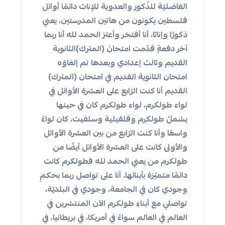
الفاضليّة للذّكور والعدوية للإناث دائمًا أوائل
فلسطين يكونون من هاتين المدرستين، يعني
ذكورًا وإناثا، أنا أفتخر وأعتز الحمد لله أنا ربما
آخر دفعةٍ قدّمت امتحانَ (المترك)الثانوية
القديم وثالث إعدادي وبعدها تم إلغاؤه
امتحان الثانوية القديم في امتحان (المترك)
القديم أنا كنت الرّابع على العشرة الأوائل في
لواء طولكرم، لواء طولكرم كان في حينها
يشملُ طولكرم وقلقيلية وسلفيت، كان لواءً
واسعًا وأنا كنت الرّابع من بين العشرة الأوائل
والأولى كانت على العشرة الأوائل أيضًا من
طولكرم من يعني الحمد لله فطولكرم كانت
دائمًا متميّزة بأبنائها، أنا على تواصل ربما بحكمِ
وجودي كان في الجامعة، وجودي في البلديّة،
تواصلي مع أبناءِ طولكرم الآن المنتشرين في
العالم في العالم سواءً في أمريكا، في بريطانيا، في