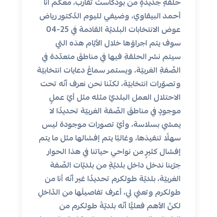
حلقةٍ جديدةٍ من بودكاست تقارب، معكم أنا
أحمد البيقاوي، وضيفي لليوم الدّكتور رياض
عوض الانتخابات البلديّة القادمة في 25-04
سوف يتم اجراؤها خلال الأيّام هذه التي
سيتم نشر الحلقةِ فيها في مناطقَ متعدّدة في
الضّفةِ الغربيّة، ويستمر سماعُ دعايات انتخابيّة
وتصوّرات انتخابيّة، لكنّنا نحن نعرف أنّه تحت
الاحتلال العمل البلديّ مثله مثل أيّ عملٍ
موجودٍ في مناطقَ الضّفة الغربيّة تحديدًا لا
يمشي بسلاسة، وأيّ تصورات موجودة ليس
سهلًا تنفيذها، وغالبًا يتم إفشالها مثل ما يتم
إفشال كثيرٍ من نواحي حياتنا في هذا الحوار
جرّبنا ندخل داخل بلديّةٍ من بلديّات الضّفة
الغربيّة، بلديّة طولكرم تحديدًا غير أنّه أنا من
طولكرم وتعني لي، أعرف تفاصيلَها من الدّاخلِ
لكنّ الأهم فعليًّا أنّه بلديّةَ طولكرم من