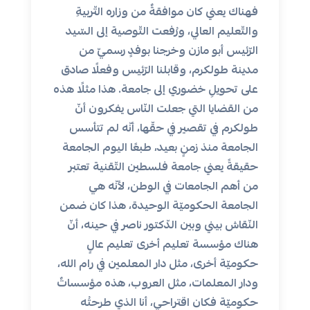
فهناك يعني كان موافقةٌ من وزاره التّربيةِ
والتّعليم العالي، ورُفعت التّوصية إلى السّيد
الرّئيس أبو مازن وخرجنا بوفدٍ رسميّ من
مدينة طولكرم، وقابلنا الرّئيس وفعلًا صادق
على تحويلِ خضوري إلى جامعة. هذا مثلًا هذه
من القضايا التي جعلت النّاس يفكرون أنّ
طولكرم في تقصير في حقّها، أنّه لم تتأسس
الجامعة منذ زمنٍ بعيد، طبعًا اليوم الجامعة
حقيقةً يعني جامعة فلسطين التّقنية تعتبر
من أهم الجامعات في الوطن، لأنّه هي
الجامعة الحكوميّة الوحيدة، هذا كان ضمن
النّقاش بيني وبين الدّكتور ناصر في حينه، أنّ
هناك مؤسسة تعليم أخرى تعليم عالٍ
حكوميّة أخرى، مثل دار المعلمين في رام الله،
ودار المعلمات، مثل العروب، هذه مؤسساتٌ
حكوميّة فكان اقتراحي، أنا الذي طرحتُه