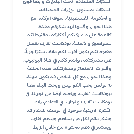
البلديّات المتعددة، تحت البلديّات وأيضًا فوق
البلديّات بمستوى الوزاراتِ المختلفة،
والحكومة الفلسطينيّة، سوف أترككم مع
هذا الحوار، وقبلها أريد شكركم مقدمًا
كالعادة على مشاركتكم أفكاركم، مقترحاتكم
للمواضيع والأسئلة، بودكاست تقارب بفضل
مقترحاتكم يكون أقرب لكم دائمًا، شكرًا جزيلًا
على مشاركتكم، واشتراككم في قناة اليوتيوب،
وقنوات الاستماع ومشاركتكم هذه الحلقة
وهذا الحوار، مع كل شخص قد يكون مهتمًا
به ،ولمن يحب الكواليس ويحبّ البناء معنا
ببودكاست تقارب، ويتعلم أيضًا من تجربتنا في
بودكاست تقارب وتجاربنا في الاعلام، رابط
النّشرة البريدية موجود في الوصف للاشتراك،
وشكر دائم لكل من يساهم ويدعم تقارب
ويستمر في دعم محتواه من خلالِ الرّابط