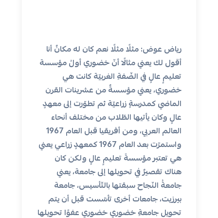
رياض عوض: مثلًا مثلًا نعم كان له مكانٌ أنا
أقول لك يعني مثالًا أنّ خضوري أولُ مؤسسة
تعليمٍ عالٍ في الضّفةِ الغربيّة كانت هي
خضوري، يعني مؤسسةٌ من عشرينات القرن
الماضي كمدرسةٍ زراعيّة ثم تطوّرت إلى معهدٍ
عالٍ وكان يأتيها الطّلاب من مختلف أنحاء
العالم العربي، ومن أفريقيا قبل العام 1967
واستمرّت بعد العام 1967 كمعهدٍ زراعي يعني
هي تعتبر مؤسسةَ تعليمٍ عالٍ ولكن كان
هناك تقصيرٌ في تحويلها إلى جامعة، يعني
جامعةُ النّجاح سبقتها بالتّأسيس، جامعة
بيرزيت، جامعات أخرى تأسّست قبل أن يتم
تحويل جامعةِ خضوري خضوري عفوًا تحويلها