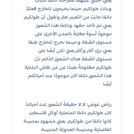
يعني أجبني عليهما بصراحة، دائمًا شباب
وبنات طولكرم حينما يخرجون للخارج فعليًّا
دائمًا جانبٌ من التّعبير نعبّرُ ونقول أنّ طولكرم
يعني لم تأخذ حقَها، ودائمًا هذا الشّعور
موجودٌ أسوةً مقارنةً بالمدنِ الأخرى على
مستوى الضّفة وحينما نخرج للخارج طبعًا
يعني نرى أكثر وأكثر يعني لكن أيضًا على
مستوى الضّفةِ هناك الشّعورُ الدّائم بأنّ
طولكرم مظلومةٌ بعيدًا عن عن نقاشِ البلديّة
هذا الشّعور دائمًا كان موجودًا عند أجيالكم
أيضًا
رياض عوض: لا لا حقيقةً الشّعور عند أجيالنا
كان طولكرم دائمًا المتميّزة أوائل فلسطين
كانوا دائمًا من طولكرم، يعني مشهود بمدرسة
الفاضليّة ومدرسة العدويّة المدرسة