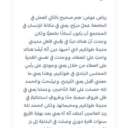
رياض عوض: نعم صحيح بالتّالي العمل في
الجامعة عملٌ مريٌح، يعني في مكانة للإنسان في
المجتمع أن يكون أستاذًا جامعيًّا ولكن
وجدت أنّ هناك دينًا في رقبتي لأهلِ مدينتي
مدينة طولكرم التي أحبها، دين أنّه أيضًا هناك
واجبٌ عليّ للعطاء، ووجدت في نفسي القدرةَ
على العطاء من خلال يعني وجودي على رأسِ
المجلس البلدي في طولكرم، وهذا يعني ما
جعلني أقبل يعني التّرشح، وترشّحتُ والحمد
لله حصلت على ثقة النّاخبين، وعملنا يعني في
ظلِ ظروفٍ صعبةٍ جدًا وظروفٍ استثنائيّةٍ في
مدينة طولكرم ومخيماتها، ولكن الحمد لله
ربّ العالمين أعتقد أنّه أنا يعني بعد نهاية الأربع
سنوات فترة دورتي وصلت في البلديّةِ إلى برّ