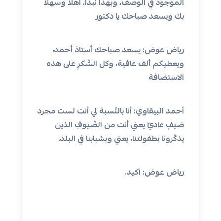
الموجود في الوصف، وبهذا نبدأ، أهلًا وسهلًا
بك ويسعد صباحك يا دكتور
رياض عوض: يسعد صباحك أستاذ أحمد،
ويعطيكم ألف عافية، وكل الشّكرِ على هذه
الاستضافة
أحمد البيقاوي: أنا بالنّسبة لي أنت لست مجرد
ضيفٍ عاديّ يعني أنت من الضّيوفِ الذين
يذكّرونا بطفولتنا، يعني وبشبابنا في البلد.
رياض عوض: أكيد.