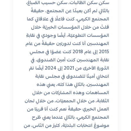
سكن سكن الطّالبات، سكن حسيب الصّباغ،
بالتّالي لم أكن بعيدًا عن المجتمع، حقيقةً
المجتمع الكرمي، كنت فاعلًا في علاقاتي كما
قلتُ من خلال المؤسساتِ الخيريّة خلال
المؤسسات التطوعيّة، أيضًا وجودي في نقابةِ
المهندسين أنا كنت لدورتين حقيقةً من عام
2015 إلى عام 2018 كنت عضوًا في مجلسِ
نقابة المهندسين كنت أمينَ الصّندوق، في
الدّورةِ الأخرى من 2021 إلى 2024 أيضًا تمّ
انتخابي أمينًا للصّندوق في مجلس نقابة
المهندسين، بالتّالي هذا كله، يعني هذه
المساهمات وهذه المشاركات من خلال
النّقابة، من خلالِ الجمعيّات، من خلالِ لجان
العمل الخيري حقيقةً نعم كنت أنا قريبًا من
المجتمع الكرمي، بالتّالي عندما يعني طُرح
موضوعُ انتخابات البلديّة، كثيرُ من النّاس، من