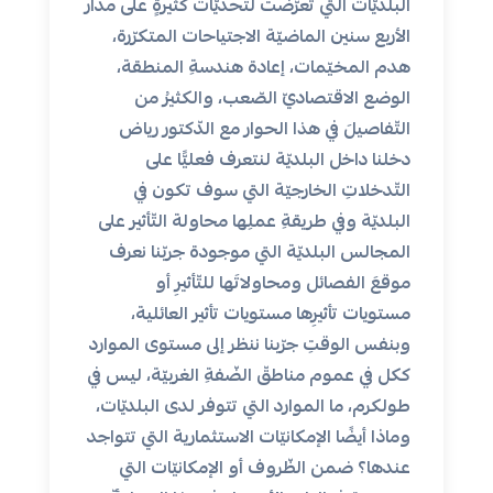
البلديّات التي تعرّضت لتحديّات كثيرةٍ على مدار
الأربع سنين الماضيّة الاجتياحات المتكرّرة،
هدم المخيّمات، إعادة هندسةِ المنطقة،
الوضع الاقتصاديّ الصّعب، والكثيرُ من
التّفاصيلَ في هذا الحوار مع الدّكتور رياض
دخلنا داخل البلديّة لنتعرف فعليًّا على
التّدخلاتِ الخارجيّة التي سوف تكون في
البلديّة وفي طريقةِ عملِها محاولة التّأثير على
المجالس البلديّة التي موجودة جربّنا نعرف
موقعَ الفصائل ومحاولاتَها للتّأثيرِ أو
مستويات تأثيرِها مستويات تأثير العائلية،
وبنفس الوقتِ جرّبنا ننظر إلى مستوى الموارد
ككل في عموم مناطقّ الضّفةِ الغربيّة، ليس في
طولكرم، ما الموارد التي تتوفر لدى البلديّات،
وماذا أيضًا الإمكانيّات الاستثمارية التي تتواجد
عندها؟ ضمن الظّروف أو الإمكانيّات التي